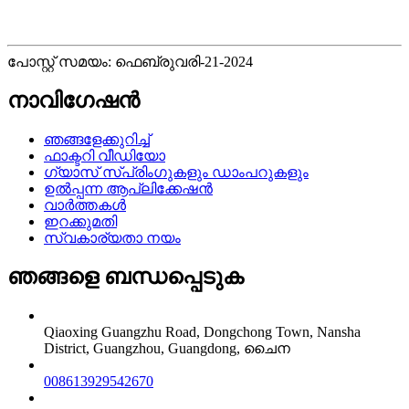
പോസ്റ്റ് സമയം: ഫെബ്രുവരി-21-2024
നാവിഗേഷൻ
ഞങ്ങളേക്കുറിച്ച്
ഫാക്ടറി വീഡിയോ
ഗ്യാസ് സ്പ്രിംഗുകളും ഡാംപറുകളും
ഉൽപ്പന്ന ആപ്ലിക്കേഷൻ
വാർത്തകൾ
ഇറക്കുമതി
സ്വകാര്യതാ നയം
ഞങ്ങളെ ബന്ധപ്പെടുക
Qiaoxing Guangzhu Road, Dongchong Town, Nansha
District, Guangzhou, Guangdong, ചൈന
008613929542670