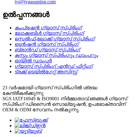
tyi@tygasspring.com
ഉൽപ്പന്നങ്ങൾ
കംപ്രഷൻ ഗ്യാസ് സ്പ്രിംഗ്
ലോക്കബിൾ ഗ്യാസ് സ്പ്രിംഗ്
സെൽഫ്-ലോക്ക് ഗ്യാസ് സ്പ്രിംഗ്
ടെൻഷൻ ഗ്യാസ് സ്പ്രിംഗ്
ബ്രാൻഡ് ഗ്യാസ് സ്പ്രിംഗ്
കസ്റ്റം ഗ്യാസ് സ്പ്രിംഗും ഡാംപറും
ഓയിൽ ഡാംപർ
ഗ്യാസ് സ്പ്രിംഗ് എൻഡ് ഫിറ്റിംഗ്
ട്രക്ക് ടെയിൽഗേറ്റ് അസിസ്റ്റ്
23 വർഷമായി ഗ്യാസ് സ്പ്രിംഗിൽ ശ്രദ്ധ
കേന്ദ്രീകരിക്കുന്നു
SGS IATF16949 & ISO9001 നിർമ്മാതാവ്.ഞങ്ങൾ ഗ്യാസ്
സ്പ്രിംഗ് ഡിസൈൻ സൊല്യൂഷൻ, ഉപഭോക്താവിന്
OEM & ODM സേവനം നൽകുന്നു.