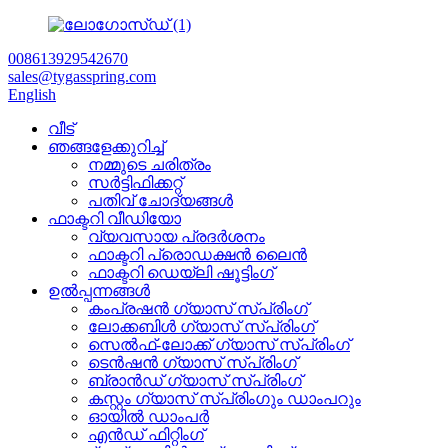
008613929542670
sales@tygasspring.com
English
വീട്
ഞങ്ങളേക്കുറിച്ച്
നമ്മുടെ ചരിത്രം
സർട്ടിഫിക്കറ്റ്
പതിവ് ചോദ്യങ്ങൾ
ഫാക്ടറി വീഡിയോ
വ്യവസായ പ്രദർശനം
ഫാക്ടറി പ്രൊഡക്ഷൻ ലൈൻ
ഫാക്ടറി ഡെയ്‌ലി ഷൂട്ടിംഗ്
ഉൽപ്പന്നങ്ങൾ
കംപ്രഷൻ ഗ്യാസ് സ്പ്രിംഗ്
ലോക്കബിൾ ഗ്യാസ് സ്പ്രിംഗ്
സെൽഫ്-ലോക്ക് ഗ്യാസ് സ്പ്രിംഗ്
ടെൻഷൻ ഗ്യാസ് സ്പ്രിംഗ്
ബ്രാൻഡ് ഗ്യാസ് സ്പ്രിംഗ്
കസ്റ്റം ഗ്യാസ് സ്പ്രിംഗും ഡാംപറും
ഓയിൽ ഡാംപർ
എൻഡ് ഫിറ്റിംഗ്