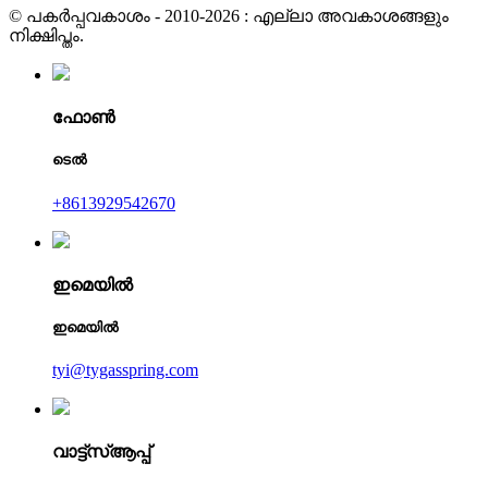
© പകർപ്പവകാശം - 2010-2026 : എല്ലാ അവകാശങ്ങളും
നിക്ഷിപ്തം.
ഫോൺ
ടെൽ
+8613929542670
ഇമെയിൽ
ഇമെയിൽ
tyi@tygasspring.com
വാട്ട്‌സ്ആപ്പ്