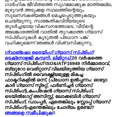
ഗാർഹിക ജീവിതത്തെ സുഗമമാക്കുക മാത്രമല്ല,
മുഴുവൻ അടുക്കള സ്ഥലത്തിന്റെയും
സുഖസൗകര്യങ്ങൾ മെച്ചപ്പെടുത്തുകയും
ചെയ്യുന്നു. സാങ്കേതികവിദ്യയുടെ
തുടർച്ചയായ വികസനത്തോടെ, വീടിന്റെ
അലങ്കാരത്തിൽ വാതിൽ തുറക്കാത്ത ഗ്യാസ്
സ്പ്രിംഗുകൾ കൂടുതൽ പ്രധാന പങ്ക്
വഹിക്കുമെന്ന് ഞങ്ങൾ വിശ്വസിക്കുന്നു.
ഗ്വാങ്‌ഷോ ടൈയിംഗ് ഗ്യാസ് സ്പ്രിംഗ്
ടെക്‌നോളജി കമ്പനി, ലിമിറ്റഡ്,
20 വർഷത്തെ
ഗ്യാസ് സ്പ്രിംഗ് ISO&IATF16949 നിർമ്മാതാവ്,
ബ്യൂറോ വെരിറ്റാസ് വിലയിരുത്തിയ ഗ്യാസ്
സ്പ്രിംഗിൽ വൈദഗ്ദ്ധ്യമുള്ള മികച്ച
ഫാക്ടറികളിൽ ഒന്ന്, (പ്രധാന ഉൽപ്പന്നം: ഓട്ടോ
കാർ ഗ്യാസ് സ്ട്രറ്റ്, ഫർണിച്ചർ ഗ്യാസ്
സ്പ്രിംഗ്)
,
കംപ്രഷൻ ഗ്യാസ് സ്പ്രിംഗ്,
ടെയിൽഗേറ്റ് അസിസ്റ്റ്, ലോക്കബിൾ ഗ്യാസ്
സ്പ്രിംഗ്, ഡാംപ്പർ, ഏതെങ്കിലും സ്റ്റോപ്പ് ഗ്യാസ്
സ്പ്രിംഗ്)
എന്തെങ്കിലും ചോദ്യം ഉണ്ടോ?
ഞങ്ങളെ സമീപിക്കുക
!!