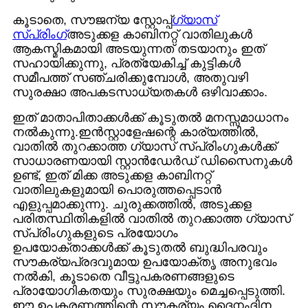
കൂടാതെ, സൗജന്യ സ്റ്റോപ്പ്
ഗ്യാസ്
സ്പ്രിംഗ്
അടുക്കള കാബിനറ്റ് വാതിലുകൾ
ആകസ്മികമായി അടയുന്നത് തടയാനും ഇത്
സഹായിക്കുന്നു, പ്രത്യേകിച്ച് കുട്ടികൾ
സമീപത്ത് സഞ്ചരിക്കുമ്പോൾ, അതുവഴി
സുരക്ഷാ അപകടസാധ്യതകൾ ഒഴിവാക്കാം.
ഇത് മാതാപിതാക്കൾക്ക് കൂടുതൽ മനസ്സമാധാനം
നൽകുന്നു.
ഇൻസ്റ്റാളേഷന്റെ കാര്യത്തിൽ,
വാതിൽ തുറക്കാത്ത ഗ്യാസ് സ്പ്രിംഗുകൾക്ക്
സാധാരണയായി സ്റ്റാൻഡേർഡ് ഡിസൈനുകൾ
ഉണ്ട്, ഇത് മിക്ക അടുക്കള കാബിനറ്റ്
വാതിലുകളുമായി പൊരുത്തപ്പെടാൻ
എളുപ്പമാക്കുന്നു. ചുരുക്കത്തിൽ, അടുക്കള
പരിതസ്ഥിതികളിൽ വാതിൽ തുറക്കാത്ത ഗ്യാസ്
സ്പ്രിംഗുകളുടെ പ്രയോഗം
ഉപയോക്താക്കൾക്ക് കൂടുതൽ ബുദ്ധിപരവും
സൗകര്യപ്രദവുമായ ഉപയോക്തൃ അനുഭവം
നൽകി, കൂടാതെ വീട്ടുപകരണങ്ങളുടെ
പ്രായോഗികതയും സുരക്ഷയും മെച്ചപ്പെടുത്തി.
ഈ ഉപകരണത്തിന്റെ സൗകര്യം ദൈനംദിന