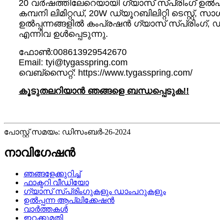
20 വർഷത്തിലേറെയായി ഗ്യാസ് സ്പ്രിംഗ് ഉൽ‌പാ
കമ്പനി ലിമിറ്റഡ്, 20W ഡ്യൂറബിലിറ്റി ടെസ്റ്റ്, സ
ഉൽപ്പന്നങ്ങളിൽ കംപ്രഷൻ ഗ്യാസ് സ്പ്രിംഗ്, ഡാംപ
എന്നിവ ഉൾപ്പെടുന്നു.
ഫോൺ:008613929542670
Email: tyi@tygasspring.com
വെബ്സൈറ്റ്: https://www.tygasspring.com/
കൂടുതലറിയാൻ ഞങ്ങളെ ബന്ധപ്പെടുക!!
പോസ്റ്റ് സമയം: ഡിസംബർ-26-2024
നാവിഗേഷൻ
ഞങ്ങളേക്കുറിച്ച്
ഫാക്ടറി വീഡിയോ
ഗ്യാസ് സ്പ്രിംഗുകളും ഡാംപറുകളും
ഉൽപ്പന്ന ആപ്ലിക്കേഷൻ
വാർത്തകൾ
ഇറക്കുമതി