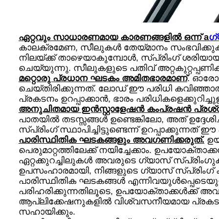
ഏറ്റവും സാധാരണമായ കാരണങ്ങളിൽ ഒന്ന് a
ഗ്
കാലക്രമേണ, സീലുകൾ തേയ്മാനം സംഭവിക്കുക
നിലയ്ക്ക് താഴെയാകുമ്പോൾ, സ്പ്രിംഗ് ശരിയായ
ചെയ്യുന്നു. സീലുകളുടെ പതിവ് അറ്റകുറ്റപ്
മറ്റൊരു പ്രധാന ഘടകം അമിതഭാരമാണ്
. ഓരോ 
ചെയ്തിരിക്കുന്നത്. ലോഡ് ഈ പരിധി കവിഞ്ഞാൽ
പ്രകടനം ഉറപ്പാക്കാൻ, ഭാരം പരിധികളെക്കുറി
അനുചിതമായ ഇൻസ്റ്റാളേഷൻ കംപ്രഷൻ പ്രശ്‌ന
പാതയിൽ തടസ്സങ്ങൾ ഉണ്ടെങ്കിലോ, അത് ഉദ്ദേശിച്
സ്പ്രിംഗ് സ്ഥാപിച്ചിട്ടുണ്ടെന്ന് ഉറപ്പാക്കുന്ന
പാരിസ്ഥിതിക ഘടകങ്ങളും അവഗണിക്കരുത്.
ഉയ
പെരുമാറ്റത്തിലേക്ക് നയിച്ചേക്കാം. ഉപയോക്
ഏറ്റക്കുറച്ചിലുകൾ അവരുടെ ഗ്യാസ് സ്പ്രിംഗു
ഉപസംഹാരമായി, നിങ്ങളുടെ ഗ്യാസ് സ്പ്രിംഗ്
പാരിസ്ഥിതിക ഘടകങ്ങൾ എന്നിവയുൾപ്പെടെയു
പരിഹരിക്കുന്നതിലൂടെ, ഉപയോക്താക്കൾക്ക് അ
ആപ്ലിക്കേഷനുകളിൽ വിശ്വസനീയമായ പ്രകടനം 
സഹായിക്കും.