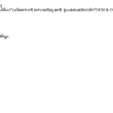
ു
സ് സ്പ്രിംഗ് ഡിസൈൻ സൊല്യൂഷൻ, ഉപഭോക്താവിന് OEM &
പ്തം.