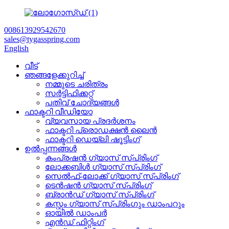
008613929542670
sales@tygasspring.com
English
വീട്
ഞങ്ങളേക്കുറിച്ച്
നമ്മുടെ ചരിത്രം
സർട്ടിഫിക്കറ്റ്
പതിവ് ചോദ്യങ്ങൾ
ഫാക്ടറി വീഡിയോ
വ്യവസായ പ്രദർശനം
ഫാക്ടറി പ്രൊഡക്ഷൻ ലൈൻ
ഫാക്ടറി ഡെയ്‌ലി ഷൂട്ടിംഗ്
ഉൽപ്പന്നങ്ങൾ
കംപ്രഷൻ ഗ്യാസ് സ്പ്രിംഗ്
ലോക്കബിൾ ഗ്യാസ് സ്പ്രിംഗ്
സെൽഫ്-ലോക്ക് ഗ്യാസ് സ്പ്രിംഗ്
ടെൻഷൻ ഗ്യാസ് സ്പ്രിംഗ്
ബ്രാൻഡ് ഗ്യാസ് സ്പ്രിംഗ്
കസ്റ്റം ഗ്യാസ് സ്പ്രിംഗും ഡാംപറും
ഓയിൽ ഡാംപർ
എൻഡ് ഫിറ്റിംഗ്