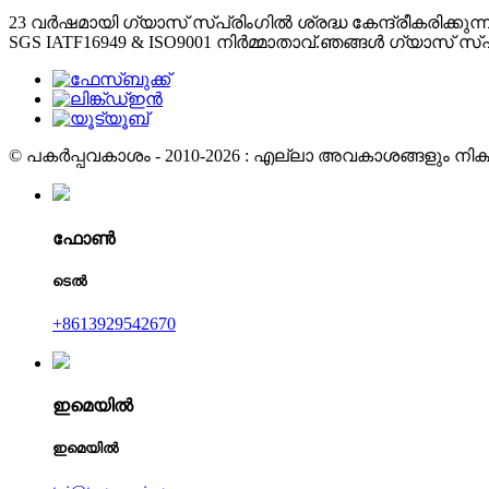
23 വർഷമായി ഗ്യാസ് സ്പ്രിംഗിൽ ശ്രദ്ധ കേന്ദ്രീകരിക്കുന്ന
SGS IATF16949 & ISO9001 നിർമ്മാതാവ്.ഞങ്ങൾ ഗ്യാ
© പകർപ്പവകാശം - 2010-2026 : എല്ലാ അവകാശങ്ങളും നിക്ഷി
ഫോൺ
ടെൽ
+8613929542670
ഇമെയിൽ
ഇമെയിൽ