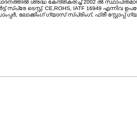
ദനത്തിൽ ശ്രദ്ധ കേന്ദ്രീകരിച്ച് 2002 ൽ സ്ഥാപിതമ
ാൾട്ട് സ്പ്രേ ടെസ്റ്റ്, CE,ROHS, IATF 16949 എന്നിവ ഉ
്പർ, ലോക്കിംഗ് ഗ്യാസ് സ്പ്രിംഗ്, ഫ്രീ സ്റ്റോപ്പ് 