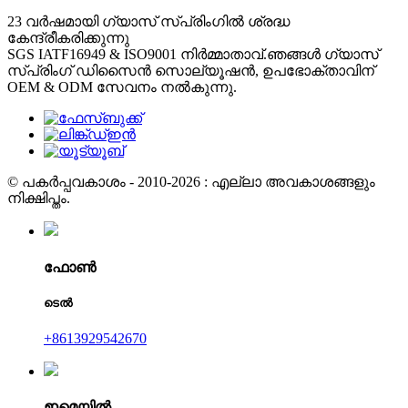
23 വർഷമായി ഗ്യാസ് സ്പ്രിംഗിൽ ശ്രദ്ധ
കേന്ദ്രീകരിക്കുന്നു
SGS IATF16949 & ISO9001 നിർമ്മാതാവ്.ഞങ്ങൾ ഗ്യാസ്
സ്പ്രിംഗ് ഡിസൈൻ സൊല്യൂഷൻ, ഉപഭോക്താവിന്
OEM & ODM സേവനം നൽകുന്നു.
© പകർപ്പവകാശം - 2010-2026 : എല്ലാ അവകാശങ്ങളും
നിക്ഷിപ്തം.
ഫോൺ
ടെൽ
+8613929542670
ഇമെയിൽ