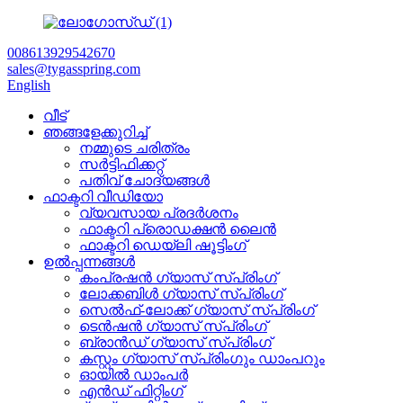
008613929542670
sales@tygasspring.com
English
വീട്
ഞങ്ങളേക്കുറിച്ച്
നമ്മുടെ ചരിത്രം
സർട്ടിഫിക്കറ്റ്
പതിവ് ചോദ്യങ്ങൾ
ഫാക്ടറി വീഡിയോ
വ്യവസായ പ്രദർശനം
ഫാക്ടറി പ്രൊഡക്ഷൻ ലൈൻ
ഫാക്ടറി ഡെയ്‌ലി ഷൂട്ടിംഗ്
ഉൽപ്പന്നങ്ങൾ
കംപ്രഷൻ ഗ്യാസ് സ്പ്രിംഗ്
ലോക്കബിൾ ഗ്യാസ് സ്പ്രിംഗ്
സെൽഫ്-ലോക്ക് ഗ്യാസ് സ്പ്രിംഗ്
ടെൻഷൻ ഗ്യാസ് സ്പ്രിംഗ്
ബ്രാൻഡ് ഗ്യാസ് സ്പ്രിംഗ്
കസ്റ്റം ഗ്യാസ് സ്പ്രിംഗും ഡാംപറും
ഓയിൽ ഡാംപർ
എൻഡ് ഫിറ്റിംഗ്