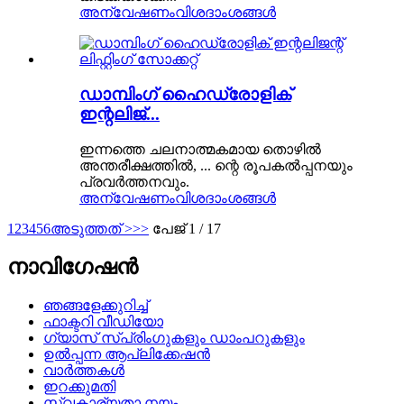
അന്വേഷണം
വിശദാംശങ്ങൾ
ഡാമ്പിംഗ് ഹൈഡ്രോളിക്
ഇന്റലിജ്...
ഇന്നത്തെ ചലനാത്മകമായ തൊഴിൽ
അന്തരീക്ഷത്തിൽ, ... ന്റെ രൂപകൽപ്പനയും
പ്രവർത്തനവും.
അന്വേഷണം
വിശദാംശങ്ങൾ
1
2
3
4
5
6
അടുത്തത് >
>>
പേജ് 1 / 17
നാവിഗേഷൻ
ഞങ്ങളേക്കുറിച്ച്
ഫാക്ടറി വീഡിയോ
ഗ്യാസ് സ്പ്രിംഗുകളും ഡാംപറുകളും
ഉൽപ്പന്ന ആപ്ലിക്കേഷൻ
വാർത്തകൾ
ഇറക്കുമതി
സ്വകാര്യതാ നയം