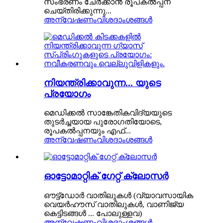
സംഭരണം ചേർക്കാൻ രൂപകൽപ്പന
ചെയ്‌തിരിക്കുന്നു...
അന്വേഷണം
വിശദാംശങ്ങൾ
നിയന്ത്രിക്കാവുന്ന... യുടെ
പ്രയോഗം
മെഡിക്കൽ സാങ്കേതികവിദ്യയുടെ
തുടർച്ചയായ പുരോഗതിയോടെ,
രൂപകൽപ്പനയും എഫ്...
അന്വേഷണം
വിശദാംശങ്ങൾ
ഓട്ടോമാറ്റിക് ഗേറ്റ് ക്ലോസർ
ഔട്ട്ഡോർ വാതിലുകൾ (വ്യാവസായിക
വെയർഹൗസ് വാതിലുകൾ, വാണിജ്യ
കെട്ടിടങ്ങൾ ... പോലുള്ളവ)
അന്വേഷണം
വിശദാംശങ്ങൾ