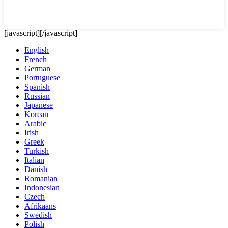
[javascript]
[/javascript]
English
French
German
Portuguese
Spanish
Russian
Japanese
Korean
Arabic
Irish
Greek
Turkish
Italian
Danish
Romanian
Indonesian
Czech
Afrikaans
Swedish
Polish