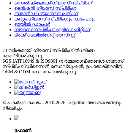
സെൽഫ്-ലോക്ക് ഗ്യാസ് സ്പ്രിംഗ്
ടെൻഷൻ ഗ്യാസ് സ്പ്രിംഗ്
ബ്രാൻഡ് ഗ്യാസ് സ്പ്രിംഗ്
കസ്റ്റം ഗ്യാസ് സ്പ്രിംഗും ഡാംപറും
ഓയിൽ ഡാംപർ
ഗ്യാസ് സ്പ്രിംഗ് എൻഡ് ഫിറ്റിംഗ്
ട്രക്ക് ടെയിൽഗേറ്റ് അസിസ്റ്റ്
23 വർഷമായി ഗ്യാസ് സ്പ്രിംഗിൽ ശ്രദ്ധ
കേന്ദ്രീകരിക്കുന്നു
SGS IATF16949 & ISO9001 നിർമ്മാതാവ്.ഞങ്ങൾ ഗ്യാസ്
സ്പ്രിംഗ് ഡിസൈൻ സൊല്യൂഷൻ, ഉപഭോക്താവിന്
OEM & ODM സേവനം നൽകുന്നു.
© പകർപ്പവകാശം - 2010-2026 : എല്ലാ അവകാശങ്ങളും
നിക്ഷിപ്തം.
ഫോൺ