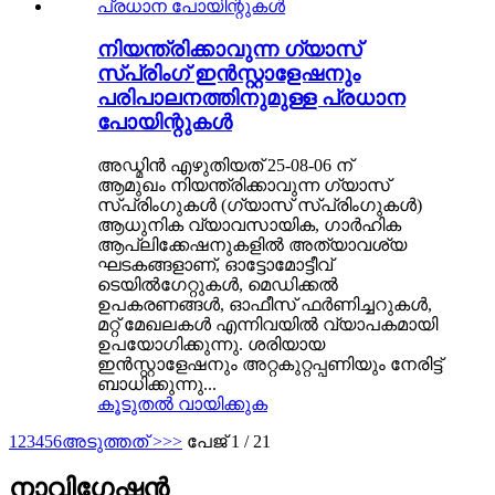
നിയന്ത്രിക്കാവുന്ന ഗ്യാസ്
സ്പ്രിംഗ് ഇൻസ്റ്റാളേഷനും
പരിപാലനത്തിനുമുള്ള പ്രധാന
പോയിന്റുകൾ
അഡ്മിൻ എഴുതിയത് 25-08-06 ന്
ആമുഖം നിയന്ത്രിക്കാവുന്ന ഗ്യാസ്
സ്പ്രിംഗുകൾ (ഗ്യാസ് സ്പ്രിംഗുകൾ)
ആധുനിക വ്യാവസായിക, ഗാർഹിക
ആപ്ലിക്കേഷനുകളിൽ അത്യാവശ്യ
ഘടകങ്ങളാണ്, ഓട്ടോമോട്ടീവ്
ടെയിൽഗേറ്റുകൾ, മെഡിക്കൽ
ഉപകരണങ്ങൾ, ഓഫീസ് ഫർണിച്ചറുകൾ,
മറ്റ് മേഖലകൾ എന്നിവയിൽ വ്യാപകമായി
ഉപയോഗിക്കുന്നു. ശരിയായ
ഇൻസ്റ്റാളേഷനും അറ്റകുറ്റപ്പണിയും നേരിട്ട്
ബാധിക്കുന്നു...
കൂടുതൽ വായിക്കുക
1
2
3
4
5
6
അടുത്തത് >
>>
പേജ് 1 / 21
നാവിഗേഷൻ