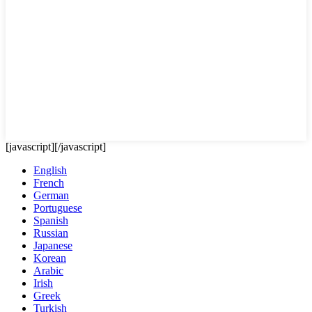
[javascript]
[/javascript]
English
French
German
Portuguese
Spanish
Russian
Japanese
Korean
Arabic
Irish
Greek
Turkish