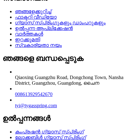
ഞങ്ങളേക്കുറിച്ച്
ഫാക്ടറി വീഡിയോ
ഗ്യാസ് സ്പ്രിംഗുകളും ഡാംപറുകളും
ഉൽപ്പന്ന ആപ്ലിക്കേഷൻ
വാർത്തകൾ
ഇറക്കുമതി
സ്വകാര്യതാ നയം
ഞങ്ങളെ ബന്ധപ്പെടുക
Qiaoxing Guangzhu Road, Dongchong Town, Nansha
District, Guangzhou, Guangdong, ചൈന
008613929542670
tyi@tygasspring.com
ഉൽപ്പന്നങ്ങൾ
കംപ്രഷൻ ഗ്യാസ് സ്പ്രിംഗ്
ലോക്കബിൾ ഗ്യാസ് സ്പ്രിംഗ്