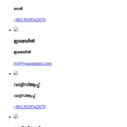
ടെൽ
+8613929542670
ഇമെയിൽ
ഇമെയിൽ
tyi@tygasspring.com
വാട്ട്‌സ്ആപ്പ്
വാട്ട്‌സ്ആപ്പ്
+8613929542670