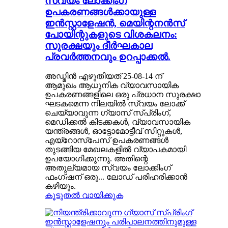
സ്വയം ലോക്കിംഗ്
ഉപകരണങ്ങൾക്കായുള്ള
ഇൻസ്റ്റാളേഷൻ, മെയിന്റനൻസ്
പോയിന്റുകളുടെ വിശകലനം:
സുരക്ഷയും ദീർഘകാല
പ്രവർത്തനവും ഉറപ്പാക്കൽ.
അഡ്മിൻ എഴുതിയത് 25-08-14 ന്
ആമുഖം ആധുനിക വ്യാവസായിക
ഉപകരണങ്ങളിലെ ഒരു പ്രധാന സുരക്ഷാ
ഘടകമെന്ന നിലയിൽ സ്വയം ലോക്ക്
ചെയ്യാവുന്ന ഗ്യാസ് സ്പ്രിംഗ്,
മെഡിക്കൽ കിടക്കകൾ, വ്യാവസായിക
യന്ത്രങ്ങൾ, ഓട്ടോമോട്ടീവ് സീറ്റുകൾ,
എയ്‌റോസ്‌പേസ് ഉപകരണങ്ങൾ
തുടങ്ങിയ മേഖലകളിൽ വ്യാപകമായി
ഉപയോഗിക്കുന്നു. അതിന്റെ
അതുല്യമായ സ്വയം ലോക്കിംഗ്
ഫംഗ്‌ഷന് ഒരു... ലോഡ് പരിഹരിക്കാൻ
കഴിയും.
കൂടുതൽ വായിക്കുക