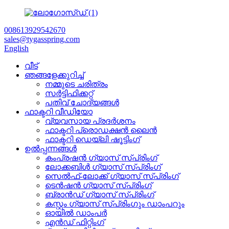
008613929542670
sales@tygasspring.com
English
വീട്
ഞങ്ങളേക്കുറിച്ച്
നമ്മുടെ ചരിത്രം
സർട്ടിഫിക്കറ്റ്
പതിവ് ചോദ്യങ്ങൾ
ഫാക്ടറി വീഡിയോ
വ്യവസായ പ്രദർശനം
ഫാക്ടറി പ്രൊഡക്ഷൻ ലൈൻ
ഫാക്ടറി ഡെയ്‌ലി ഷൂട്ടിംഗ്
ഉൽപ്പന്നങ്ങൾ
കംപ്രഷൻ ഗ്യാസ് സ്പ്രിംഗ്
ലോക്കബിൾ ഗ്യാസ് സ്പ്രിംഗ്
സെൽഫ്-ലോക്ക് ഗ്യാസ് സ്പ്രിംഗ്
ടെൻഷൻ ഗ്യാസ് സ്പ്രിംഗ്
ബ്രാൻഡ് ഗ്യാസ് സ്പ്രിംഗ്
കസ്റ്റം ഗ്യാസ് സ്പ്രിംഗും ഡാംപറും
ഓയിൽ ഡാംപർ
എൻഡ് ഫിറ്റിംഗ്