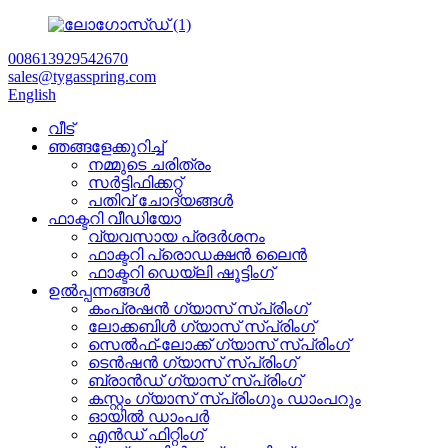
008613929542670
sales@tygasspring.com
English
വീട്
ഞങ്ങളേക്കുറിച്ച്
നമ്മുടെ ചരിത്രം
സർട്ടിഫിക്കറ്റ്
പതിവ് ചോദ്യങ്ങൾ
ഫാക്ടറി വീഡിയോ
വ്യവസായ പ്രദർശനം
ഫാക്ടറി പ്രൊഡക്ഷൻ ലൈൻ
ഫാക്ടറി ഡെയ്‌ലി ഷൂട്ടിംഗ്
ഉൽപ്പന്നങ്ങൾ
കംപ്രഷൻ ഗ്യാസ് സ്പ്രിംഗ്
ലോക്കബിൾ ഗ്യാസ് സ്പ്രിംഗ്
സെൽഫ്-ലോക്ക് ഗ്യാസ് സ്പ്രിംഗ്
ടെൻഷൻ ഗ്യാസ് സ്പ്രിംഗ്
ബ്രാൻഡ് ഗ്യാസ് സ്പ്രിംഗ്
കസ്റ്റം ഗ്യാസ് സ്പ്രിംഗും ഡാംപറും
ഓയിൽ ഡാംപർ
എൻഡ് ഫിറ്റിംഗ്