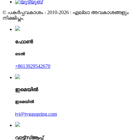
© പകർപ്പവകാശം - 2010-2026 : എല്ലാ അവകാശങ്ങളും
നിക്ഷിപ്തം.
ഫോൺ
ടെൽ
+8613929542670
ഇമെയിൽ
ഇമെയിൽ
tyi@tygasspring.com
വാട്ട്‌സ്ആപ്പ്