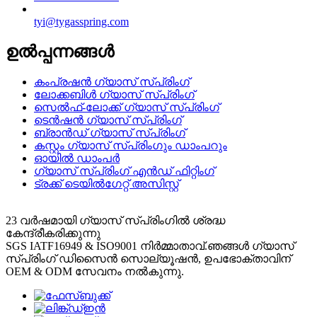
tyi@tygasspring.com
ഉൽപ്പന്നങ്ങൾ
കംപ്രഷൻ ഗ്യാസ് സ്പ്രിംഗ്
ലോക്കബിൾ ഗ്യാസ് സ്പ്രിംഗ്
സെൽഫ്-ലോക്ക് ഗ്യാസ് സ്പ്രിംഗ്
ടെൻഷൻ ഗ്യാസ് സ്പ്രിംഗ്
ബ്രാൻഡ് ഗ്യാസ് സ്പ്രിംഗ്
കസ്റ്റം ഗ്യാസ് സ്പ്രിംഗും ഡാംപറും
ഓയിൽ ഡാംപർ
ഗ്യാസ് സ്പ്രിംഗ് എൻഡ് ഫിറ്റിംഗ്
ട്രക്ക് ടെയിൽഗേറ്റ് അസിസ്റ്റ്
23 വർഷമായി ഗ്യാസ് സ്പ്രിംഗിൽ ശ്രദ്ധ
കേന്ദ്രീകരിക്കുന്നു
SGS IATF16949 & ISO9001 നിർമ്മാതാവ്.ഞങ്ങൾ ഗ്യാസ്
സ്പ്രിംഗ് ഡിസൈൻ സൊല്യൂഷൻ, ഉപഭോക്താവിന്
OEM & ODM സേവനം നൽകുന്നു.