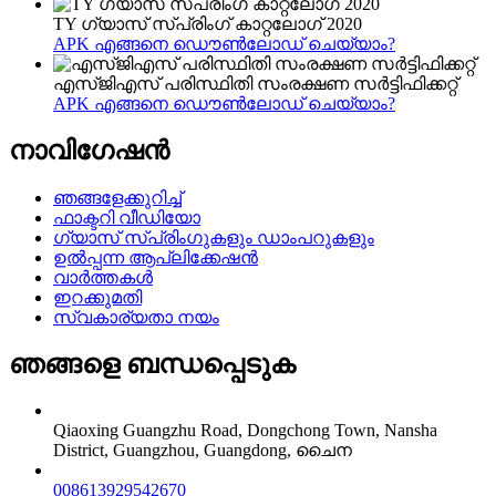
TY ഗ്യാസ് സ്പ്രിംഗ് കാറ്റലോഗ് 2020
APK എങ്ങനെ ഡൌൺലോഡ് ചെയ്യാം?
എസ്‌ജി‌എസ് പരിസ്ഥിതി സംരക്ഷണ സർട്ടിഫിക്കറ്റ്
APK എങ്ങനെ ഡൌൺലോഡ് ചെയ്യാം?
നാവിഗേഷൻ
ഞങ്ങളേക്കുറിച്ച്
ഫാക്ടറി വീഡിയോ
ഗ്യാസ് സ്പ്രിംഗുകളും ഡാംപറുകളും
ഉൽപ്പന്ന ആപ്ലിക്കേഷൻ
വാർത്തകൾ
ഇറക്കുമതി
സ്വകാര്യതാ നയം
ഞങ്ങളെ ബന്ധപ്പെടുക
Qiaoxing Guangzhu Road, Dongchong Town, Nansha
District, Guangzhou, Guangdong, ചൈന
008613929542670