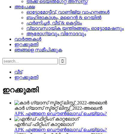
ട്രക്ക് ടെയിൽഗേറ്റ് അസിസ്റ്റ്
അപേക്ഷ
ഓട്ടോമോട്ടീവ്, വാണിജ്യ വാഹനങ്ങൾ
ബഹിരാകാശം, മറൈൻ & റെയിൽ
ഫർണിച്ചർ, വീട് & കെട്ടിടം
വ്യാവസായിക യന്ത്രങ്ങളും ഓട്ടോമേഷനും
ആരോഗ്യവും വിനോദവും
വാർത്തകൾ
ഇറക്കുമതി
ഞങ്ങളെ സമീപിക്കുക
വീട്
ഇറക്കുമതി
ഇറക്കുമതി
കാർ ഗ്യാസ് സ്ട്രറ്റ് ലിസ്റ്റ്_2022-അലെൻ
APK എങ്ങനെ ഡൌൺലോഡ് ചെയ്യാം?
എൻഡ് ഫിറ്റിംഗ് കാറ്റലോഗ്
APK എങ്ങനെ ഡൌൺലോഡ് ചെയ്യാം?