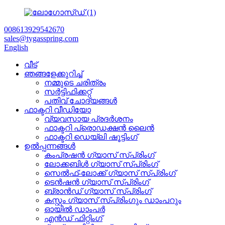
008613929542670
sales@tygasspring.com
English
വീട്
ഞങ്ങളേക്കുറിച്ച്
നമ്മുടെ ചരിത്രം
സർട്ടിഫിക്കറ്റ്
പതിവ് ചോദ്യങ്ങൾ
ഫാക്ടറി വീഡിയോ
വ്യവസായ പ്രദർശനം
ഫാക്ടറി പ്രൊഡക്ഷൻ ലൈൻ
ഫാക്ടറി ഡെയ്‌ലി ഷൂട്ടിംഗ്
ഉൽപ്പന്നങ്ങൾ
കംപ്രഷൻ ഗ്യാസ് സ്പ്രിംഗ്
ലോക്കബിൾ ഗ്യാസ് സ്പ്രിംഗ്
സെൽഫ്-ലോക്ക് ഗ്യാസ് സ്പ്രിംഗ്
ടെൻഷൻ ഗ്യാസ് സ്പ്രിംഗ്
ബ്രാൻഡ് ഗ്യാസ് സ്പ്രിംഗ്
കസ്റ്റം ഗ്യാസ് സ്പ്രിംഗും ഡാംപറും
ഓയിൽ ഡാംപർ
എൻഡ് ഫിറ്റിംഗ്