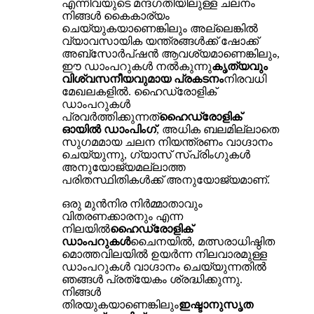
എന്നിവയുടെ മന്ദഗതിയിലുള്ള ചലനം
നിങ്ങൾ കൈകാര്യം
ചെയ്യുകയാണെങ്കിലും അല്ലെങ്കിൽ
വ്യാവസായിക യന്ത്രങ്ങൾക്ക് ഷോക്ക്
അബ്സോർപ്ഷൻ ആവശ്യമാണെങ്കിലും,
ഈ ഡാംപറുകൾ നൽകുന്നു
കൃത്യവും
വിശ്വസനീയവുമായ പ്രകടനം
നിരവധി
മേഖലകളിൽ. ഹൈഡ്രോളിക്
ഡാംപറുകൾ
പ്രവർത്തിക്കുന്നത്
ഹൈഡ്രോളിക്
ഓയിൽ ഡാംപിംഗ്
, അധിക ബലമില്ലാതെ
സുഗമമായ ചലന നിയന്ത്രണം വാഗ്ദാനം
ചെയ്യുന്നു, ഗ്യാസ് സ്പ്രിംഗുകൾ
അനുയോജ്യമല്ലാത്ത
പരിതസ്ഥിതികൾക്ക് അനുയോജ്യമാണ്.
ഒരു മുൻനിര നിർമ്മാതാവും
വിതരണക്കാരനും എന്ന
നിലയിൽ
ഹൈഡ്രോളിക്
ഡാംപറുകൾ
ചൈനയിൽ, മത്സരാധിഷ്ഠിത
മൊത്തവിലയിൽ ഉയർന്ന നിലവാരമുള്ള
ഡാംപറുകൾ വാഗ്ദാനം ചെയ്യുന്നതിൽ
ഞങ്ങൾ പ്രത്യേകം ശ്രദ്ധിക്കുന്നു.
നിങ്ങൾ
തിരയുകയാണെങ്കിലും
ഇഷ്ടാനുസൃത