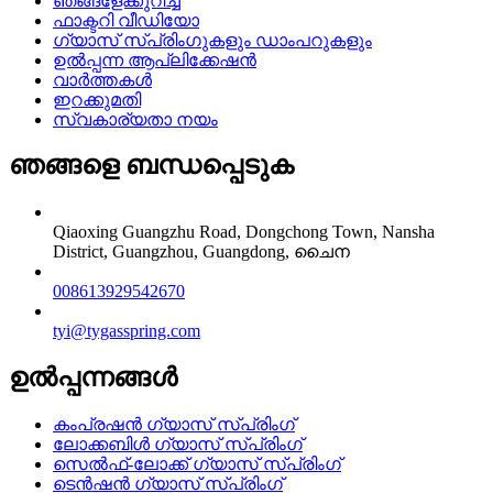
ഞങ്ങളേക്കുറിച്ച്
ഫാക്ടറി വീഡിയോ
ഗ്യാസ് സ്പ്രിംഗുകളും ഡാംപറുകളും
ഉൽപ്പന്ന ആപ്ലിക്കേഷൻ
വാർത്തകൾ
ഇറക്കുമതി
സ്വകാര്യതാ നയം
ഞങ്ങളെ ബന്ധപ്പെടുക
Qiaoxing Guangzhu Road, Dongchong Town, Nansha
District, Guangzhou, Guangdong, ചൈന
008613929542670
tyi@tygasspring.com
ഉൽപ്പന്നങ്ങൾ
കംപ്രഷൻ ഗ്യാസ് സ്പ്രിംഗ്
ലോക്കബിൾ ഗ്യാസ് സ്പ്രിംഗ്
സെൽഫ്-ലോക്ക് ഗ്യാസ് സ്പ്രിംഗ്
ടെൻഷൻ ഗ്യാസ് സ്പ്രിംഗ്