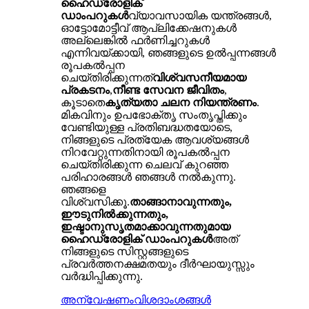
ഹൈഡ്രോളിക്
ഡാംപറുകൾ
വ്യാവസായിക യന്ത്രങ്ങൾ,
ഓട്ടോമോട്ടീവ് ആപ്ലിക്കേഷനുകൾ
അല്ലെങ്കിൽ ഫർണിച്ചറുകൾ
എന്നിവയ്ക്കായി, ഞങ്ങളുടെ ഉൽപ്പന്നങ്ങൾ
രൂപകൽപ്പന
ചെയ്തിരിക്കുന്നത്
വിശ്വസനീയമായ
പ്രകടനം
,
നീണ്ട സേവന ജീവിതം
,
കൂടാതെ
കൃത്യതാ ചലന നിയന്ത്രണം
.
മികവിനും ഉപഭോക്തൃ സംതൃപ്തിക്കും
വേണ്ടിയുള്ള പ്രതിബദ്ധതയോടെ,
നിങ്ങളുടെ പ്രത്യേക ആവശ്യങ്ങൾ
നിറവേറ്റുന്നതിനായി രൂപകൽപ്പന
ചെയ്‌തിരിക്കുന്ന ചെലവ് കുറഞ്ഞ
പരിഹാരങ്ങൾ ഞങ്ങൾ നൽകുന്നു.
ഞങ്ങളെ
വിശ്വസിക്കൂ.
താങ്ങാനാവുന്നതും,
ഈടുനിൽക്കുന്നതും,
ഇഷ്ടാനുസൃതമാക്കാവുന്നതുമായ
ഹൈഡ്രോളിക് ഡാംപറുകൾ
അത്
നിങ്ങളുടെ സിസ്റ്റങ്ങളുടെ
പ്രവർത്തനക്ഷമതയും ദീർഘായുസ്സും
വർദ്ധിപ്പിക്കുന്നു.
അന്വേഷണം
വിശദാംശങ്ങൾ