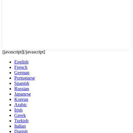
[javascript]
[/javascript]
English
French
German
Portuguese
Spanish
Russian
Japanese
Korean
Arabic
Irish
Greek
Turkish
Italian
Danish