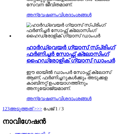
സേവന ജീവിതമാണ്.
അന്വേഷണം
വിശദാംശങ്ങൾ
ഹാർഡ്‌വെയർ ഗ്യാസ് സ്പ്രിംഗ്
ഫർണിച്ചർ സോഫ്റ്റ് ക്ലോസിംഗ്
ഹൈഡ്രോളിക് ഗ്യാസ് ഡാംപർ
ഈ ഓയിൽ ഡാംപർ സോഫ്റ്റ് ക്ലോസ്
ആണ്, ഫർണിച്ചറുകൾക്കും അടുക്കള
കാബിനറ്റ് ഉപയോഗത്തിനും
അനുയോജ്യമാണ്.
അന്വേഷണം
വിശദാംശങ്ങൾ
1
2
3
അടുത്തത് >
>>
പേജ് 1 / 3
നാവിഗേഷൻ