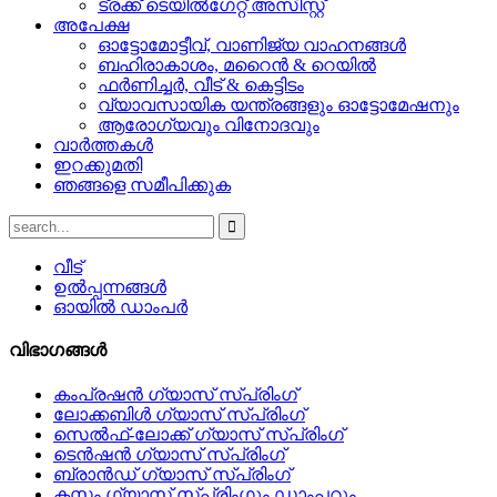
ട്രക്ക് ടെയിൽഗേറ്റ് അസിസ്റ്റ്
അപേക്ഷ
ഓട്ടോമോട്ടീവ്, വാണിജ്യ വാഹനങ്ങൾ
ബഹിരാകാശം, മറൈൻ & റെയിൽ
ഫർണിച്ചർ, വീട് & കെട്ടിടം
വ്യാവസായിക യന്ത്രങ്ങളും ഓട്ടോമേഷനും
ആരോഗ്യവും വിനോദവും
വാർത്തകൾ
ഇറക്കുമതി
ഞങ്ങളെ സമീപിക്കുക
വീട്
ഉൽപ്പന്നങ്ങൾ
ഓയിൽ ഡാംപർ
വിഭാഗങ്ങൾ
കംപ്രഷൻ ഗ്യാസ് സ്പ്രിംഗ്
ലോക്കബിൾ ഗ്യാസ് സ്പ്രിംഗ്
സെൽഫ്-ലോക്ക് ഗ്യാസ് സ്പ്രിംഗ്
ടെൻഷൻ ഗ്യാസ് സ്പ്രിംഗ്
ബ്രാൻഡ് ഗ്യാസ് സ്പ്രിംഗ്
കസ്റ്റം ഗ്യാസ് സ്പ്രിംഗും ഡാംപറും