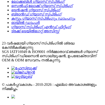
ലോക്കബിൾ ഗ്യാസ് സ്പ്രിംഗ്
സെൽഫ്-ലോക്ക് ഗ്യാസ് സ്പ്രിംഗ്
ടെൻഷൻ ഗ്യാസ് സ്പ്രിംഗ്
ബ്രാൻഡ് ഗ്യാസ് സ്പ്രിംഗ്
കസ്റ്റം ഗ്യാസ് സ്പ്രിംഗും ഡാംപറും
ഓയിൽ ഡാംപർ
ഗ്യാസ് സ്പ്രിംഗ് എൻഡ് ഫിറ്റിംഗ്
ട്രക്ക് ടെയിൽഗേറ്റ് അസിസ്റ്റ്
23 വർഷമായി ഗ്യാസ് സ്പ്രിംഗിൽ ശ്രദ്ധ
കേന്ദ്രീകരിക്കുന്നു
SGS IATF16949 & ISO9001 നിർമ്മാതാവ്.ഞങ്ങൾ ഗ്യാസ്
സ്പ്രിംഗ് ഡിസൈൻ സൊല്യൂഷൻ, ഉപഭോക്താവിന്
OEM & ODM സേവനം നൽകുന്നു.
© പകർപ്പവകാശം - 2010-2026 : എല്ലാ അവകാശങ്ങളും
നിക്ഷിപ്തം.