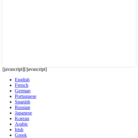
[javascript]
[/javascript]
English
French
German
Portuguese
Spanish
Russian
Japanese
Korean
Arabic
Irish
Greek