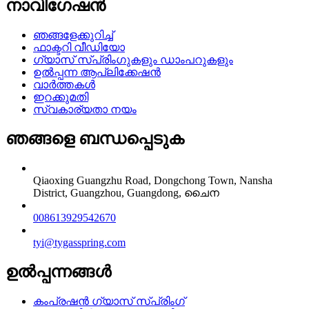
നാവിഗേഷൻ
ഞങ്ങളേക്കുറിച്ച്
ഫാക്ടറി വീഡിയോ
ഗ്യാസ് സ്പ്രിംഗുകളും ഡാംപറുകളും
ഉൽപ്പന്ന ആപ്ലിക്കേഷൻ
വാർത്തകൾ
ഇറക്കുമതി
സ്വകാര്യതാ നയം
ഞങ്ങളെ ബന്ധപ്പെടുക
Qiaoxing Guangzhu Road, Dongchong Town, Nansha
District, Guangzhou, Guangdong, ചൈന
008613929542670
tyi@tygasspring.com
ഉൽപ്പന്നങ്ങൾ
കംപ്രഷൻ ഗ്യാസ് സ്പ്രിംഗ്