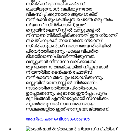
സ്പ്രിംഗ് എന്നത് കംപ്രസ്
ചെയ്യുമ്പോൾ വലിക്കുന്നതോ
വികസിപ്പിക്കുന്നതോ ആയ ശക്തി
നൽകാൻ രൂപകൽപ്പന ചെയ്ത ഒരു തരം
ഗ്യാസ് സ്പ്രിംഗാണ്, ഇത്
സ്റ്റെയിൻലെസ് സ്റ്റീൽ വസ്തുക്കളിൽ
നിന്നാണ് നിർമ്മിച്ചിരിക്കുന്നത്. ഈ ഗ്യാസ്
സ്പ്രിംഗുകൾ സാധാരണ ഗ്യാസ്
സ്പ്രിംഗുകൾക്ക് സമാനമായ രീതിയിൽ
പ്രവർത്തിക്കുന്നു, പക്ഷേ വിപരീത
ദിശയിലാണ് പ്രവർത്തിക്കുന്നത്.
വസ്തുക്കൾ നീട്ടാനോ വലിക്കാനോ
തുറക്കാനോ അല്ലെങ്കിൽ നീട്ടുമ്പോൾ
നിയന്ത്രിത ടെൻഷൻ ഫോഴ്‌സ്
നൽകാനോ അവ ഉപയോഗിക്കുന്നു.
സ്റ്റെയിൻലെസ് സ്റ്റീൽ നിർമ്മാണം
നാശത്തിനെതിരായ പ്രതിരോധം
ഉറപ്പാക്കുന്നു, കൂടാതെ ഈർപ്പം, പുറം
മൂലകങ്ങൾ എന്നിവയുമായി സമ്പർക്കം
പുലർത്തുന്നത് സാധാരണമായ
സ്ഥലങ്ങളിൽ ഇത് അനുയോജ്യമാണ്.
അന്വേഷണം
വിശദാംശങ്ങൾ