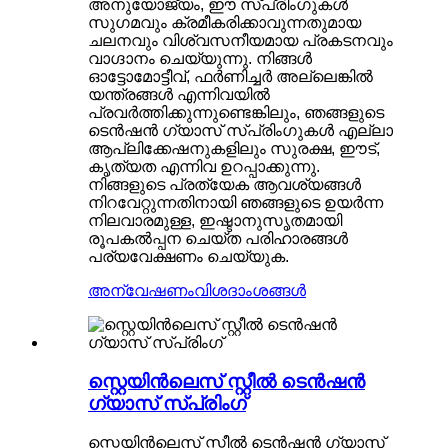
അനുയോജ്യം, ഈ സ്പ്രിംഗുകൾ
സുഗമവും ക്രമീകരിക്കാവുന്നതുമായ
ചലനവും വിശ്വസനീയമായ പ്രകടനവും
വാഗ്ദാനം ചെയ്യുന്നു. നിങ്ങൾ
ഓട്ടോമോട്ടീവ്, ഫർണിച്ചർ അല്ലെങ്കിൽ
യന്ത്രങ്ങൾ എന്നിവയിൽ
പ്രവർത്തിക്കുന്നുണ്ടെങ്കിലും, ഞങ്ങളുടെ
ടെൻഷൻ ഗ്യാസ് സ്പ്രിംഗുകൾ എല്ലാ
ആപ്ലിക്കേഷനുകളിലും സുരക്ഷ, ഈട്,
കൃത്യത എന്നിവ ഉറപ്പാക്കുന്നു.
നിങ്ങളുടെ പ്രത്യേക ആവശ്യങ്ങൾ
നിറവേറ്റുന്നതിനായി ഞങ്ങളുടെ ഉയർന്ന
നിലവാരമുള്ള, ഇഷ്ടാനുസൃതമായി
രൂപകൽപ്പന ചെയ്ത പരിഹാരങ്ങൾ
പര്യവേക്ഷണം ചെയ്യുക.
അന്വേഷണം
വിശദാംശങ്ങൾ
സ്റ്റെയിൻലെസ് സ്റ്റീൽ ടെൻഷൻ
ഗ്യാസ് സ്പ്രിംഗ്
സ്റ്റെയിൻലെസ് സ്റ്റീൽ ടെൻഷൻ ഗ്യാസ്