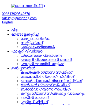
008613929542670
sales@tygasspring.com
English
വീട്
ഞങ്ങളേക്കുറിച്ച്
നമ്മുടെ ചരിത്രം
സർട്ടിഫിക്കറ്റ്
പതിവ് ചോദ്യങ്ങൾ
ഫാക്ടറി വീഡിയോ
വ്യവസായ പ്രദർശനം
ഫാക്ടറി പ്രൊഡക്ഷൻ ലൈൻ
ഫാക്ടറി ഡെയ്‌ലി ഷൂട്ടിംഗ്
ഉൽപ്പന്നങ്ങൾ
കംപ്രഷൻ ഗ്യാസ് സ്പ്രിംഗ്
ലോക്കബിൾ ഗ്യാസ് സ്പ്രിംഗ്
സെൽഫ്-ലോക്ക് ഗ്യാസ് സ്പ്രിംഗ്
ടെൻഷൻ ഗ്യാസ് സ്പ്രിംഗ്
ബ്രാൻഡ് ഗ്യാസ് സ്പ്രിംഗ്
കസ്റ്റം ഗ്യാസ് സ്പ്രിംഗും ഡാംപറും
ഓയിൽ ഡാംപർ
എൻഡ് ഫിറ്റിംഗ്