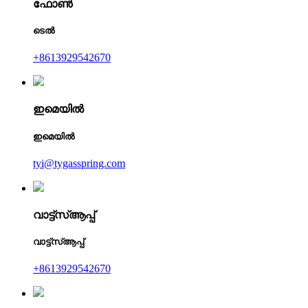
ഫോൺ
ടെൽ
+8613929542670
ഇമെയിൽ
ഇമെയിൽ
tyi@tygasspring.com
വാട്ട്‌സ്ആപ്പ്
വാട്ട്‌സ്ആപ്പ്
+8613929542670