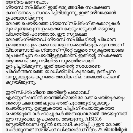
അന്വേഷണ ഫോം
ഗ്യാസ് സ്പ്രിംഗ്. ഇത് ഒരു അധിക സംരക്ഷണ
കവറിനൊപ്പം സ്ഥാപിച്ചിരിക്കുന്നു, ഇത് ഒഴിവാക്കാൻ
ഉപയോഗിക്കുന്നു
ലോക്ക് ചെയ്യാത്ത ഗ്യാസ് സ്പ്രിംഗ് തകരാറുകൾ
മൂലമുണ്ടാകുന്ന ഉപകരണ കേടുപാടുകൾ. മറ്റൊരു
വിധത്തിൽ പറഞ്ഞാൽ, ഈ സുരക്ഷാ
ലോക്കിംഗ്ഷ്രൗഡ് ഗ്യാസ് സ്പ്രിംഗിന്റെ പ്രധാന
ഉപയോഗം ഉപകരണങ്ങളെ സംരക്ഷിക്കുക എന്നതാണ്.
വ്യാവസായിക ഗ്യാസ് സ്ട്രറ്റ് വളരെ സൂക്ഷ്മതയോടെ
രൂപകൽപ്പന ചെയ്തിട്ടുള്ളതാണ്. ഇതിന്റെ സംരക്ഷണ
ആവരണം ഒരു വടിയിൽ സുരക്ഷിതമായി
ഉറപ്പിച്ചിരിക്കുന്നു, ഇത് അതിന്റെ സാധാരണ
പ്രവർത്തനത്തെ ബാധിക്കില്ല. കൂടാതെ, ഉൽപ്പന്ന
വസ്തുക്കളുടെ കുറഞ്ഞ അധിക വില വാങ്ങൽ ചെലവ്
കുറയ്ക്കുന്നു.
ഇത് സ്പ്രിംഗിനെ അതിന്റെ പരമാവധി
എക്സ്റ്റൻഷനിൽ യാന്ത്രികമായി ലോക്ക് ചെയ്യുകയും
ഒരൊറ്റ ചലനത്തിലൂടെ അത് പുറത്തുവിടുകയും
ചെയ്യുന്നു. ഉരുളുകയോ പിച്ചിംഗ് ചെയ്യുകയോ
ചെയ്യുമ്പോൾ ഹാച്ചുകൾ അബദ്ധവശാൽ അടയുന്നത്
ഈ സുരക്ഷാ ഉപകരണം തടയുന്നു. AISI316
സ്റ്റെയിൻലെസ് സ്റ്റീൽ ബോഡി. കുറിപ്പ്: 1) ഈ ലോക്ക്
ചേർക്കുന്നത് സ്പ്രിംഗ് ഡിക്ലേർഡ് നീളം 25 മില്ലീമീറ്റർ