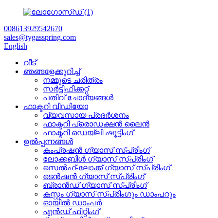
008613929542670
sales@tygasspring.com
English
വീട്
ഞങ്ങളേക്കുറിച്ച്
നമ്മുടെ ചരിത്രം
സർട്ടിഫിക്കറ്റ്
പതിവ് ചോദ്യങ്ങൾ
ഫാക്ടറി വീഡിയോ
വ്യവസായ പ്രദർശനം
ഫാക്ടറി പ്രൊഡക്ഷൻ ലൈൻ
ഫാക്ടറി ഡെയ്‌ലി ഷൂട്ടിംഗ്
ഉൽപ്പന്നങ്ങൾ
കംപ്രഷൻ ഗ്യാസ് സ്പ്രിംഗ്
ലോക്കബിൾ ഗ്യാസ് സ്പ്രിംഗ്
സെൽഫ്-ലോക്ക് ഗ്യാസ് സ്പ്രിംഗ്
ടെൻഷൻ ഗ്യാസ് സ്പ്രിംഗ്
ബ്രാൻഡ് ഗ്യാസ് സ്പ്രിംഗ്
കസ്റ്റം ഗ്യാസ് സ്പ്രിംഗും ഡാംപറും
ഓയിൽ ഡാംപർ
എൻഡ് ഫിറ്റിംഗ്