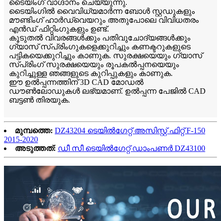
ടൈയിംഗ് വാഗ്ദാനം ചെയ്യുന്നു.
ടൈയിംഗിൽ വൈവിധ്യമാർന്ന ബോൾ സ്റ്റഡുകളും
മൗണ്ടിംഗ് ഹാർഡ്‌വെയറും അതുപോലെ വിവിധതരം
എൻഡ് ഫിറ്റിംഗുകളും ഉണ്ട്.
കൂടുതൽ വിവരങ്ങൾക്കും പതിവുചോദ്യങ്ങൾക്കും
ഗ്യാസ് സ്പ്രിംഗുകളെക്കുറിച്ചും കണക്ടറുകളുടെ
പട്ടികയെക്കുറിച്ചും കാണുക. സുരക്ഷയെയും ഗ്യാസ്
സ്പ്രിംഗ് സുരക്ഷയെയും രൂപകൽപ്പനയെയും
കുറിച്ചുള്ള ഞങ്ങളുടെ കുറിപ്പുകളും കാണുക.
ഈ ഉൽപ്പന്നത്തിന് 3D CAD മോഡൽ
ഡൗൺലോഡുകൾ ലഭ്യമാണ്. ഉൽപ്പന്ന പേജിൽ CAD
ബട്ടൺ തിരയുക.
മുമ്പത്തെ:
DZ43204 ടെയിൽഗേറ്റ് അസിസ്റ്റ് ഫിറ്റ് F-150
2015-2020
അടുത്തത്:
ഡീ സീ ടെയിൽഗേറ്റ് ഡാംപണർ DZ43100