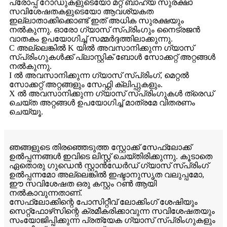
പ്രോപ്പ് റോഡുകളുടെയോ മറ്റ് ബാഹ്യ സുരക്ഷാ
സവിശേഷതകളുടെയോ ആവശ്യകത
ഇല്ലാതാക്കിക്കൊണ്ട് ഇത് അധിക സുരക്ഷയും
നൽകുന്നു. ഓരോ ഗ്യാസ് സ്പ്രിംഗും നൈട്രജൻ
വാതകം ഉപയോഗിച്ച് സമ്മർദ്ദത്തിലാക്കുന്നു.
C അല്ലെങ്കിൽ K യിൽ അവസാനിക്കുന്ന ഗ്യാസ്
സ്പ്രിംഗുകൾക്ക് പ്ലാസ്റ്റിക് ബോൾ സോക്കറ്റ് അറ്റങ്ങൾ
നൽകുന്നു.
I ൽ അവസാനിക്കുന്ന ഗ്യാസ് സ്പ്രിംഗ്, മെറ്റൽ
സോക്കറ്റ് അറ്റങ്ങളും സേഫ്റ്റി ക്ലിപ്പുകളും.
X ൽ അവസാനിക്കുന്ന ഗ്യാസ് സ്പ്രിംഗുകൾ ത്രെഡ്
ചെയ്ത അറ്റങ്ങൾ ഉപയോഗിച്ച് മാത്രമേ വിതരണം
ചെയ്യൂ.
ഞങ്ങളുടെ തിരഞ്ഞെടുത്ത സ്റ്റോക്ക് സേഫ്‌ലോക്ക്
ഉൽപ്പന്നങ്ങൾ ഇവിടെ ലിസ്റ്റ് ചെയ്തിരിക്കുന്നു. കൂടാതെ
ഏതൊരു ഗുഡെൻ സ്റ്റാൻഡേർഡ് ഗ്യാസ് സ്പ്രിംഗ്
ഉൽപ്പന്നമോ അല്ലെങ്കിൽ ഇഷ്ടാനുസൃത വലുപ്പമോ,
ഈ സവിശേഷത ഒരു കസ്റ്റം റൺ ആയി
നൽകാവുന്നതാണ്.
സേഫ്‌ലോക്കിന്റെ പോസിറ്റീവ് ലോക്കിംഗ് ശേഷിയും
സെറ്റ്ഫോഴ്‌സിന്റെ ക്രമീകരിക്കാവുന്ന സവിശേഷതയും
സംയോജിപ്പിക്കുന്ന പ്രത്യേക ഗ്യാസ് സ്പ്രിംഗുകളും