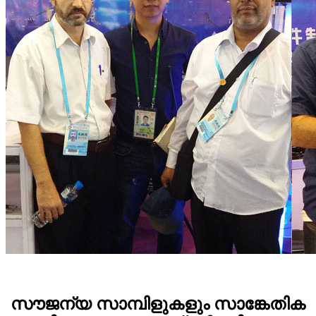
സൗജന്യ സാമ്പിളുകളും സാങ്കേതിക